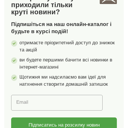
приходили тільки
пральній машині при
пральній машині при
круті новини?
40°C, вивернувши
40°C, вивернувши
навиворіт і
навиворіт і
Підпишіться на наш онлайн-каталог і
застібнувши на
застібнувши на
ґудзики. Радмо
ґудзики. Радмо
будьте в курсі подій!
поєднувати
поєднувати
отримаєте пріоритетний доступ до знижок
постільну білизну з
постільну білизну з
та акцій
простирадлами або
простирадлами або
маленькими
маленькими
ви будете першими бачити всі новинки в
наволочками, які ви
наволочками, які ви
інтернет-магазині
знайдете в нашому
знайдете в нашому
асортименті.
асортименті.
Щотижня ми надсилаємо вам ідеї для
натхнення створити домашній затишок
Email
Підписатись на розсилку новин