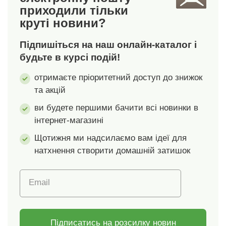
приходили тільки
пропонуємо вам
пропонуємо вам
круті новини?
вибір із 7
вибір із 7
кольорів.Матеріал:
кольорів.Матеріал:
Підпишіться на наш онлайн-каталог і
100%
100%
поліестерРозміри: 40
поліестерРозміри: 40
будьте в курсі подій!
x 40 смЧохол на
x 40 смЧохол на
отримаєте пріоритетний доступ до знижок
блискавціМожливе
блискавціМожливе
та акцій
нанесення друку та
нанесення друку та
заповнення
заповнення
ви будете першими бачити всі новинки в
інтернет-магазині
Щотижня ми надсилаємо вам ідеї для
натхнення створити домашній затишок
Email
Підписатись на розсилку новин