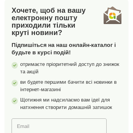
виготовлений із
Франції. Стандарт
Хочете, щоб на вашу
щільної та міцної
100 згідно з Oeko-
електронну пошту
бавовни, дуже
Tex. Цей знак
приходили тільки
приємний на дотик.
позначає текстильні
круті новини?
Версія для
вироби, які пройшли
приміщень із
лабораторні
Підпишіться на наш онлайн-каталог і
середнім опаленням
випробування на
300 г/м2.
широкий спектр
будьте в курсі подій!
Шестигранна строчка
шкідливих речовин, і
отримаєте пріоритетний доступ до знижок
забезпечує
виріб є безпечним
та акцій
рівномірний розподіл
понад чинні
наповнювача.
стандарти.
ви будете першими бачити всі новинки в
Оброблена підгином,
інтернет-магазині
подвійна строчка.
Поставляється з
Щотижня ми надсилаємо вам ідеї для
сумкою для
натхнення створити домашній затишок
зберігання.
Вироблено у Франції.
Email
Стандарт 100 згідно з