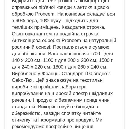
Відкрийте для себе розкіш та комфорт цієї
справжньої пір'яної ковдри з антикліщовою
обробкою Proneem. Наповнювач складається
з 90% пера, 10% пуху - підходить для
тепліших приміщень. Квадратна строчка.
Окантовка кантом та подвійна строчка.
Антикліщова обробка Proneem на натуральній
рослинній основі. Поставляється з сумкою
для зберігання. Вага наповнювача: 700 г для
140 x 200 см, 1100 г для 200 x 200 см, 1500 г
для 240 x 220 см, 1800 г для 260 x 240 см.
Вироблено у Франції. Стандарт 100 згідно з
Oeko-Tex. Цей знак вказує на текстильні
вироби, які пройшли лабораторні
випробування на широкий спектр шкідливих
речовин, і продукт є безпечним понад чинні
стандарти. Використовуйте біоциди з
обережністю, завжди спочатку читайте
етикетку та інформацію про продукт. Ми
рекомендуємо професійне чищення.