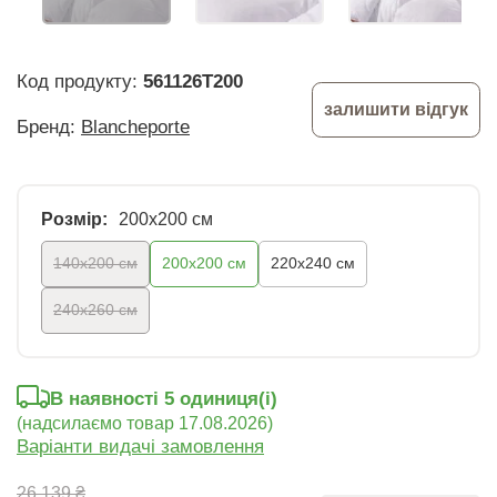
Код продукту:
561126T200
залишити відгук
Бренд:
Blancheporte
Розмір:
200x200 см
140х200 см
200x200 см
220х240 см
240х260 см
В наявності 5 oдиниця(і)
(надсилаємо товар 17.08.2026)
Варіанти видачі замовлення
26 139 ₴