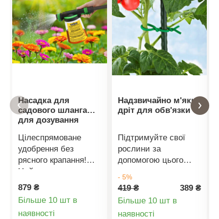
Насадка для
Надзвичайно м'який
садового шланга
дріт для обв'язки
для дозування
добрив
Цілеспрямоване
Підтримуйте свої
удобрення без
рослини за
рясного крапання!
допомогою цього
Цей розпилювач
гнучкого та
- 5%
змішує рідкі добрива
надзвичайно м'якого
879 ₴
419 ₴
389 ₴
безпосередньо в
в'язального дроту.
Більше 10 шт в
Більше 10 шт в
шлангу та рівномірно
Спеціальний дріт з
Деталі
Деталі
наявності
наявності
розподіляє їх.
м'яким гумовим