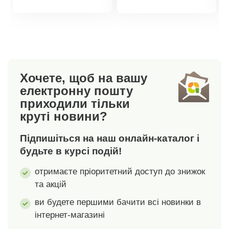
Легкий, практичний
покриттям захищає
товару
товару
та
стебла, не ріже їх і
енергозберігаючий.
може бути
Підходить для
використаний
стандартних садових
повторно в будь-який
шлангів. 3 режими
час. Гнучкий +
Хочете, щоб на вашу
розпилення.
ніжний. Захищений
електронну пошту
Регульована
від погодних умов.
приходили тільки
швидкість потоку.
Багаторазовий.
круті новини?
Гейнсборо.
Можна обрізати. 5 м.
Підпишіться на наш онлайн-каталог і
будьте в курсі подій!
отримаєте пріоритетний доступ до знижок
та акцій
ви будете першими бачити всі новинки в
інтернет-магазині