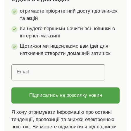
Об'єм: 2 x 240
отримаєте пріоритетний доступ до знижок
мл.Двостінна
та акцій
склянка2 шт. в
упаковціОб'єм 2 x
ви будете першими бачити всі новинки в
240 млСтійкі до
інтернет-магазині
подряпин та
перепадів
Щотижня ми надсилаємо вам ідеї для
температур
натхнення створити домашній затишок
Email
Підписатись на розсилку новин
Я хочу отримувати інформацію про останні
тенденції, пропозиції та знижки електронною
поштою. Ви можете відмовитися від підписки