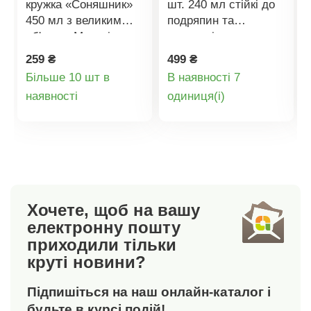
кружка «Соняшник»
шт. 240 мл стійкі до
450 мл з великим
подряпин та
об'ємом.Матеріал:
перепадів
порцеляна.Об'єм:
температур.
259 ₴
499 ₴
450 мл. Підходить
Двостінна
Більше 10 шт в
В наявності 7
для мікрохвильової
конструкція
Деталі
Деталі
наявності
oдиниця(і)
печі та посудомийної
забезпечує склянкам
машини. КружкаПодарункове
чудові
товару
товару
пакуванняПорцеляна450
теплоізоляційні
мл
властивості. Вони
збережуть ваш напій
гарячим або
холодним протягом
Хочете, щоб на вашу
тривалого часу. Вони
електронну пошту
витримують
приходили тільки
температури від -20
круті новини?
до 230 °C. Упаковка з
2 шт.Матеріал:
Підпишіться на наш онлайн-каталог і
боросилікатне скло
ручного видуву.
будьте в курсі подій!