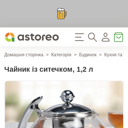
Домашня сторінка
>
Категорія
>
Будинок
>
Кухня та ї
Чайник із ситечком, 1,2 л