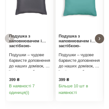
Подушка з
Подушка з
наповнювачем і
наповнювачем і
застібкою-
застібкою-
блискавкою
блискавкою
Подушки – чудове
Подушки – чудове
барвисте доповнення
барвисте доповнення
до наших домівок, і
до наших домівок, і
їх ніколи не буває
їх ніколи не буває
забагато. Вони
забагато. Вони
399 ₴
399 ₴
чудово підходять для
чудово підходять для
В наявності 7
Більше 10 шт в
відпочинку або сну.
відпочинку або сну.
Деталі
Деталі
oдиниця(і)
наявності
Ви можете лежати на
Ви можете лежати на
них, дивлячись
них, дивлячись
товару
товару
телевізор, читаючи,
телевізор, читаючи,