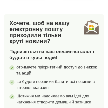
слухаючи музику
слухаючи музику
або навіть
або навіть
телефонуючи. Чи
телефонуючи. Чи
знаєте ви, чому
знаєте ви, чому
Хочете, щоб на вашу
подушки такі
подушки такі
електронну пошту
важливі?Ми
важливі?Ми
приходили тільки
пропонуємо вам
пропонуємо вам
круті новини?
вибір із 7
вибір із 7
кольорів.Матеріал:
кольорів.Матеріал:
Підпишіться на наш онлайн-каталог і
100%
100%
поліестерРозміри: 40
поліестерРозміри: 40
будьте в курсі подій!
x 40 смЧохол на
x 40 смЧохол на
отримаєте пріоритетний доступ до знижок
блискавціМожливе
блискавціМожливе
та акцій
нанесення друку та
нанесення друку та
заповнення
заповнення
ви будете першими бачити всі новинки в
інтернет-магазині
Щотижня ми надсилаємо вам ідеї для
натхнення створити домашній затишок