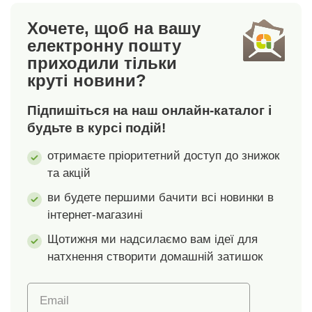
позначає текстильні
вироби, які пройшли
Хочете, щоб на вашу
лабораторні
електронну пошту
випробування на
приходили тільки
широкий спектр
круті новини?
шкідливих речовин, і
виріб є безпечним
Підпишіться на наш онлайн-каталог і
поза межами чинних
будьте в курсі подій!
стандартів. Чистіть
вологою губкою.
отримаєте пріоритетний доступ до знижок
та акцій
ви будете першими бачити всі новинки в
інтернет-магазині
Щотижня ми надсилаємо вам ідеї для
натхнення створити домашній затишок
Email