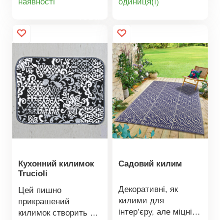
наявності
oдиниця(і)
прикраса, що
килим з мотивом
товару
товару
пасуватиме до будь-
джунглів. Бежева
якого інтер'єру.
нижня сторона.
Оздоблений
бахромою. Гумка.
Прямокутна.
Декоративне
використання:
підходить для
спальні, їдальні або
вітальні.
Кухонний килимок
Садовий килим
Trucioli
Декоративні, як
Цей пишно
килими для
прикрашений
інтер’єру, але міцні
килимок створить у