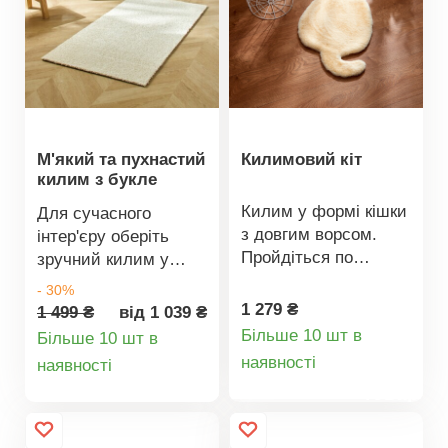
М'який та пухнастий
Килимовий кіт
килим з букле
Килим у формі кішки
Для сучасного
з довгим ворсом.
інтер'єру оберіть
Пройдіться по
зручний килим у
оксамитово м’якій
широкій кольоровій
- 30%
поверхні.
палітрі. М'який та
1 279 ₴
1 499 ₴
від 1 039 ₴
Декоративний, а
комфортний.
Більше 10 шт в
Більше 10 шт в
також може
Деталі
Доступний у 4
Деталі
наявності
наявності
слугувати затишним
прямокутних та 2
товару
товару
покривалом для
круглих розмірах.
крісла. Довгий ворс.
Легкий у догляді.
Декоративний +
Рекомендуємо