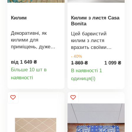
пральній машині або
просто провітрювати.
Килим
Килим з листя Casa
Bonita
Декоративні, як
Цей барвистий
килими для
килим з листя
приміщень, дуже
вразить своїми
міцні та стійкі до
кольорами, що
- 40%
погодних умов! Наші
ідеально
від 1 649 ₴
1 869 ₴
1 099 ₴
вуличні килими в
гармонують. За ним
Більше 10 шт в
В наявності 1
барвистому
Деталі
легко доглядати,
Деталі
наявності
oдиниця(і)
марракеському стилі
його можна прати.
товару
товару
забезпечують
комфорт на балконі
та в саду - цілий рік,
навіть під час дощу
та снігу. Вони
надзвичайно міцні,
брудовідштовхуючі