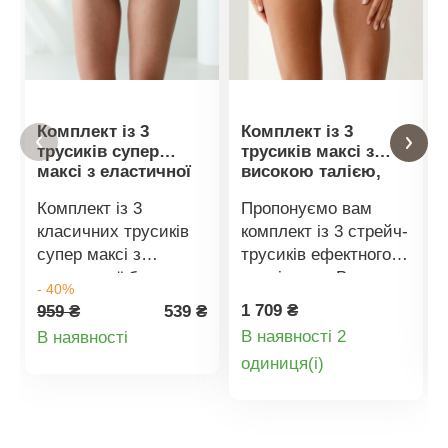
Комплект із 3
Комплект із 3
трусиків супер
трусиків максі з
максі з еластичної
високою талією,
бавовни
еластичні, бавовна
Комплект із 3
Пропонуємо вам
та мереживо
класичних трусиків
комплект із 3 стрейч-
супер максі з
трусиків ефектного
еластичної бавовни.
максі-крою. Висока
- 40%
Еластична талія та
талія. Спереду та
1 709 ₴
959 ₴
539 ₴
штанини, промежина
ззаду квіткова
Деталі
В наявності 2
В наявності
з бавовняної
вишивка.
Деталі
oдиниця(і)
товару
підкладки. Стандарт
Еластичний пояс з
100 згідно з Oeko-
мереживною
товару
Tex. Цей знак
смужкою та
позначає текстильні
хвилястим