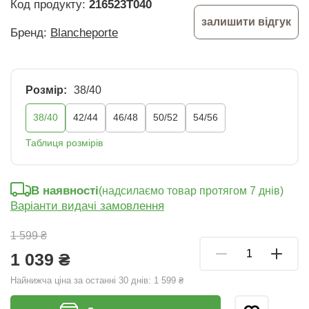
Код продукту:
216523T040
залишити відгук
Бренд:
Blancheporte
Розмір:
38/40
38/40
42/44
46/48
50/52
54/56
Таблиця розмірів
В наявності
(надсилаємо товар протягом 7 днів)
Варіанти видачі замовлення
1 599 ₴
1 039 ₴
Найнижча ціна за останні 30 днів:
1 599 ₴