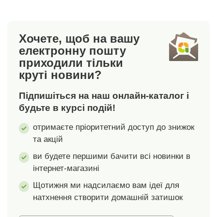
вироби, які пройшли
оздобленням.
лабораторні
Мереживо з
випробування на
хвилястим
Хочете, щоб на вашу
широкий спектр
оздобленням навколо
електронну пошту
шкідливих речовин, і
штанин. Комплект із
приходили тільки
виріб є безпечним
3 предметів.
круті новини?
понад чинні
Стандарт 100 згідно з
стандарти. Можна
Oeko-Tex. Цей знак
Підпишіться на наш онлайн-каталог і
прати в пральній
вказує на текстильні
машині.
вироби, які пройшли
будьте в курсі подій!
лабораторні
отримаєте пріоритетний доступ до знижок
випробування на
та акцій
широкий спектр
шкідливих речовин, і
ви будете першими бачити всі новинки в
виріб є безпечним
інтернет-магазині
понад чинні
стандарти. Можна
Щотижня ми надсилаємо вам ідеї для
прати в пральній
натхнення створити домашній затишок
машині.