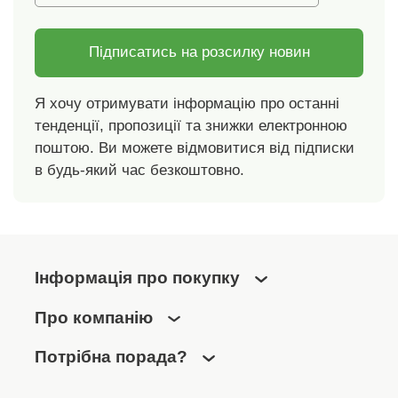
шкідливих речовин, і
продукт є безпечним
поза межами чинних
Підписатись на розсилку новин
стандартів. Можна
прати в пральній
Я хочу отримувати інформацію про останні
машині при
тенденції, пропозиції та знижки електронною
температурі 60 C.
Використовуйте
поштою. Ви можете відмовитися від підписки
біоциди з
в будь-який час безкоштовно.
обережністю, завжди
спочатку читайте
етикетку та
інформацію про
продукт. Активний
Інформація про покупку
інгредієнт: гераніол.
Про компанію
Потрібна порада?