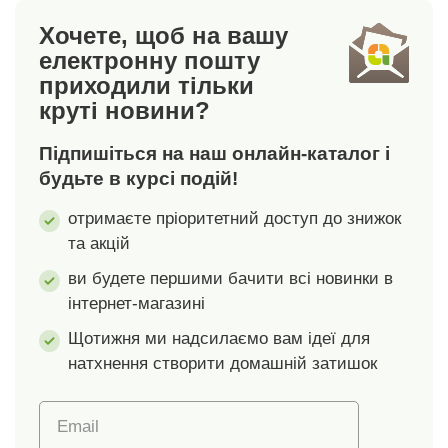
пропускає рідину.
походження, а також
Хочете, щоб на вашу
Верхній шар: 100%
із сертифікатом
електронну пошту
махрова бавовна.
Oeko-Tex Standard
приходили тільки
Непроникний шар:
100. Чохол гарантує
круті новини?
поліуретан.
повне знищення
Рекомендуємо прати
кліщів та їхніх яєць.
Підпишіться на наш онлайн-каталог і
при температурі 60°C
Біеластичний
без використання
матеріал Stretch cut,
будьте в курсі подій!
кондиціонера.
тягнеться в усіх
отримаєте пріоритетний доступ до знижок
напрямках. Для
та акцій
матраців з глибиною
кутів до 30 см.
ви будете першими бачити всі новинки в
Стандарт 100 згідно з
інтернет-магазині
Oeko-Tex. Цей знак
вказує на текстильні
Щотижня ми надсилаємо вам ідеї для
вироби, які пройшли
натхнення створити домашній затишок
лабораторні
випробування на
Email
широкий спектр