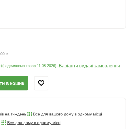
099 ₴
і
Варіанти видачі замовлення
-
(надсилаємо товар 11.08.2026)
ти в кошик
нів на тиждень
Все для вашого дому в одному місці
Все для дому в одному місці