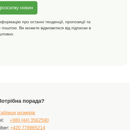
вироби, які пройшли
лабораторні
 розсилку новин
випробування на
широкий спектр
нформацію про останні тенденції, пропозиції та
шкідливих речовин, і
 поштою. Ви можете відмовитися від підписки в
виріб є безпечним понад
чинні стандарти.
штовно.
Потрібна порада?
аблиця розмірів
el:
+380 (44) 3562590
iber:
+420 778965214