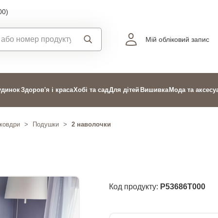
00)
Мій обліковий запис
удинок
Здоров'я і краса
Хобі та сад
Для дітей
Вишивка
Мода та аксесу
ковдри
>
Подушки
>
2 наволочки
Код продукту:
P53686T000