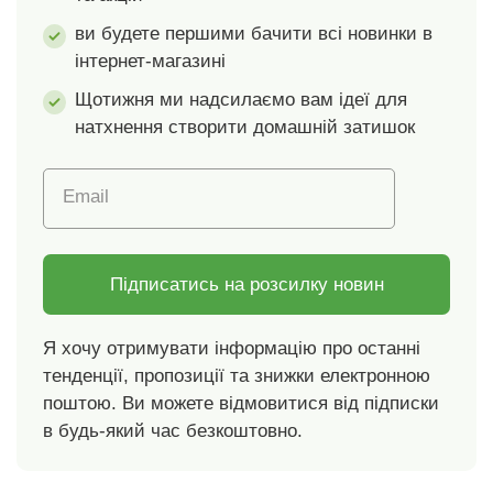
маленькими
маленькими
ви будете першими бачити всі новинки в
наволочками, які ви
наволочками, які ви
інтернет-магазині
знайдете в нашому
знайдете в нашому
асортименті.
асортименті.
Щотижня ми надсилаємо вам ідеї для
натхнення створити домашній затишок
Email
Підписатись на розсилку новин
Я хочу отримувати інформацію про останні
тенденції, пропозиції та знижки електронною
поштою. Ви можете відмовитися від підписки
в будь-який час безкоштовно.