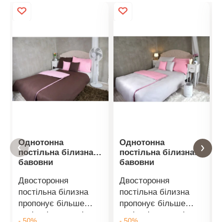
Однотонна
Однотонна
постільна білизна з
постільна білизна з
бавовни
бавовни
Двостороння
Двостороння
постільна білизна
постільна білизна
пропонує більше
пропонує більше
варіантів кольорів
варіантів кольорів
- 50%
- 50%