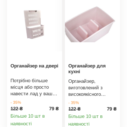
допомогою
допомогою
двосторонніх клейких
двосторонніх клейких
стрічок. Матеріал
стрічок. Матеріал
пластик, колір білий.
пластик, колір білий.
Розміри: 270 х 95 х
Розміри: 270 х 95 х
380 мм.
380 мм.
Органайзер на двері
Органайзер для
кухні
Потрібно більше
Органайзер,
місця або просто
виготовлений з
навести лад у ваших
високоякісного
сховищах? Ви
пластику, можна
- 35%
- 35%
можете розмістити
використовувати в
122 ₴
79 ₴
122 ₴
79 ₴
органайзер не тільки
побуті по-різному. Він
Більше 10 шт в
Більше 10 шт в
в дверцятах кухонної
вміщує будь-які
Деталі
Деталі
наявності
наявності
шафи, а й у ванній
дрібні предмети та