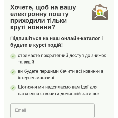
поліестер. Розміри:
покриття. Набір із 5
Хочете, щоб на вашу
50 х 35 х 25 см, 45 х
шт.
електронну пошту
30 х 25 см, 40 х 30 х
приходили тільки
25 см.
круті новини?
Підпишіться на наш онлайн-каталог і
будьте в курсі подій!
отримаєте пріоритетний доступ до знижок
та акцій
ви будете першими бачити всі новинки в
інтернет-магазині
Щотижня ми надсилаємо вам ідеї для
натхнення створити домашній затишок
Email