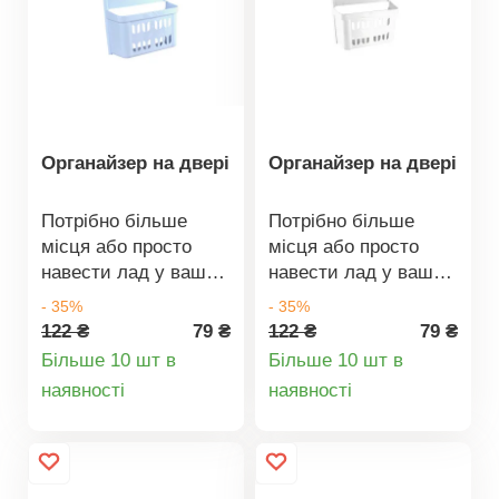
Органайзер на двері
Органайзер на двері
Потрібно більше
Потрібно більше
місця або просто
місця або просто
навести лад у ваших
навести лад у ваших
сховищах? Ви
сховищах? Ви
- 35%
- 35%
можете розмістити
можете розмістити
122 ₴
79 ₴
122 ₴
79 ₴
органайзер не тільки
органайзер не тільки
Більше 10 шт в
Більше 10 шт в
в дверцятах кухонної
в дверцятах кухонної
Деталі
Деталі
наявності
наявності
шафи, а й у ванній
шафи, а й у ванній
товару
товару
кімнаті, комірчині і
кімнаті, комірчині і
т.д.Монтаж займає
т.д.Монтаж займає
всього хвилину за
всього хвилину за