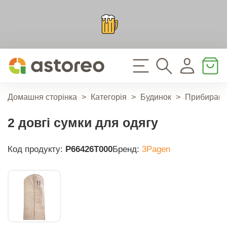
Домашня сторінка
>
Категорія
>
Будинок
>
Прибиран
2 довгі сумки для одягу
Код продукту:
P66426T000
Бренд:
3Pagen