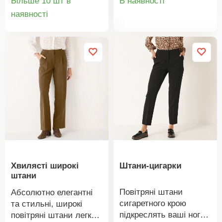
Більше 10 шт в
В наявності
Приголомшлива
Широкі штанини.
Деталі
наявності
товару
прикраса саду. Стійкий
Фігурна талія зі
товару
до погодних умов.
шлевками. Застібка на
Ідеальний подарунок.
блискавку, ґудзики та
гачок. 2 складки
спереду. Передні
прорізні кишені. Задні
витачки. Передні
складки. Непомітний
поділ. Повітряний,
приталений трикотаж.
Можна прати в
пральній машині.
Хвилясті широкі
Штани-цигарки
штани
Повітряні штани
Абсолютно елегантні
сигаретного крою
та стильні, широкі
підкреслять ваші ноги!
повітряні штани легко