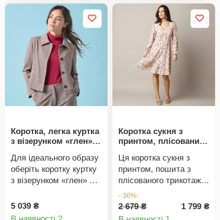
розмірів. З чарівним
складки спереду. 2
бантом.
прорізні кишені.
Зав'язка на талії
спереду. Можна прати
в пральній машині.
Коротка, легка куртка
Коротка сукня з
з візерунком «глен»,
принтом, плісований
для меншої фігури
трикотаж
Для ідеального образу
Ця коротка сукня з
оберіть коротку куртку
принтом, пошита з
з візерунком «глен» у
плісованого трикотажу,
міському стилі.
полонить вашого
- 30%
Пропорційно
чарівного вирізу. V-
5 039 ₴
2 679 ₴
1 799 ₴
розроблена для жінок
подібний виріз.
В наявності 2
В наявності 1