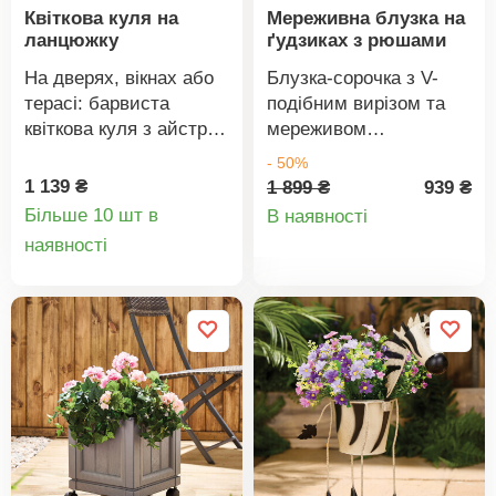
Квіткова куля на
Мереживна блузка на
ланцюжку
ґудзиках з рюшами
На дверях, вікнах або
Блузка-сорочка з V-
терасі: барвиста
подібним вирізом та
квіткова куля з айстр
мереживом
та плюща. Не потрібно
задовольнить навіть
- 50%
поливати, обрізати або
найвищі модні вимоги.
1 139 ₴
1 899 ₴
939 ₴
Деталі
доглядати. Не
Прямий крій.
Більше 10 шт в
В наявності
відрізнити від
Мереживо з
Деталі
наявності
товару
справжньої. З
підкладкою.
товару
металевим
Закруглений V-
ланцюжком. Стійкий до
подібний виріз.
погодних умов.
Вставка на плечах
спереду та складки.
Застібка на ґудзики
спереду. Плісовані
рюші в проймах.
Прямий низ. Можна
прати в пральній