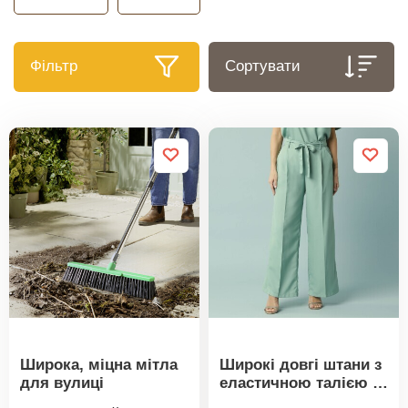
Фільтр
Сортувати
Широка, міцна мітла
Широкі довгі штани з
для вулиці
еластичною талією та
поясом, для меншої