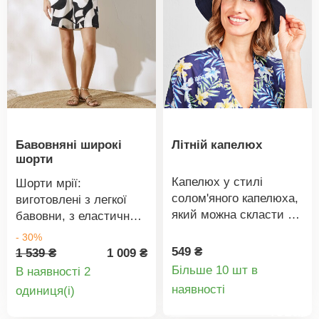
Ельдо.
Бавовняні широкі
Літній капелюх
шорти
Капелюх у стилі
Шорти мрії:
солом'яного капелюха,
виготовлені з легкої
який можна скласти в
бавовни, з еластичним
сумочку. З широкою
поясом ззаду та
- 30%
текстильною стрічкою
гарним графічним
549 ₴
1 539 ₴
1 009 ₴
та декоративним
принтом! Звичайна
Більше 10 шт в
В наявності 2
бантом. Захищає
Деталі
талія. Широкі штанини.
Деталі
наявності
oдиниця(і)
обличчя від сонця.
Плоский пояс спереду,
товару
товару
Підходить для всіх
еластичний ззаду. 2