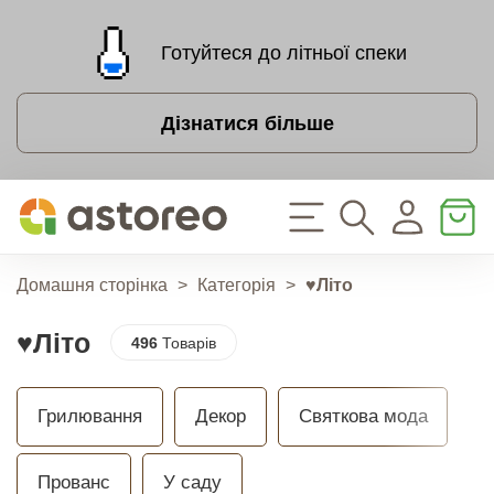
Готуйтеся до літньої спеки
Дізнатися більше
Домашня сторінка
>
Категорія
>
♥Літо
♥Літо
496
Товарів
Грилювання
Декор
Святкова мода
Прованс
У саду