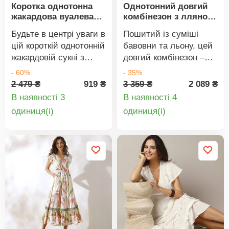
Коротка однотонна
Однотонний довгий
жакардова вуалева
комбінезон з лляною
сукня
сумішшю
Будьте в центрі уваги в
Пошитий із суміші
цій короткій однотонній
бавовни та льону, цей
жакардовій сукні з
довгий комбінезон –
вуалі. V-подібний виріз
ідеальний модний
- 60%
- 35%
горловини з планкою
предмет одягу для
2 479 ₴
919 ₴
3 359 ₴
2 089 ₴
на імітацію ґудзиків.
літньої погоди.
В наявності 3
В наявності 4
Виріз під грудьми та
Круглий виріз
Деталі
Деталі
oдиниця(і)
oдиниця(і)
зібрані краї. Еластичні
горловини. Вирізи
товару
товару
манжети. Збірка на
спереду та ззаду на
плечах. Розкльошений
плечах. Пройми реглан
поділ. Можна прати в
з рюшем. Застібка на
пральній машині.
ґудзики спереду.
Еластичний пояс. 2
прорізні кишені. Широкі
штанини. Можна прати
в пральній машині.